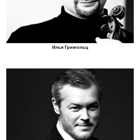
Илья Грингольц