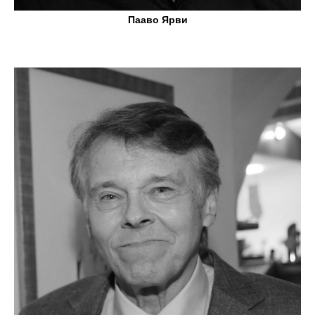
Пааво Ярви