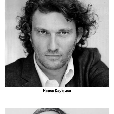
Йонас Кауфман