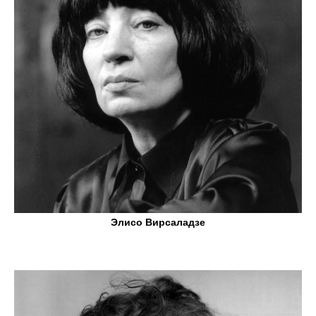
Элисо Вирсаладзе