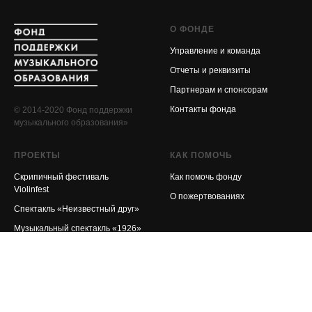
О ФОНДЕ
Управление и команда
Отчеты и реквизиты
Партнерам и спонсорам
Контакты фонда
© 2014-2020 Фонд поддержки
музыкального образования»
ПРОЕКТЫ
КАК ПОМОЧЬ
Скрипичный фестиваль
Как помочь фонду
Violinfest
О пожертвованиях
Спектакль «Неизвестный друг»
Музыкальный спектакль «1926»
Симфоническая фантазия
«2128506»
Проект «Желтые звезды»
Программа «Алгебра Звука